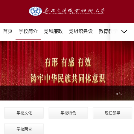
首页
学校简介
党风廉政
党组织建设
教育教学
招生
...
/
3
5
学校文化
学校特色
现任领导
学校荣誉