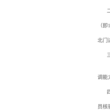
二
（
（即1
（
北门
三
（
（
调能
四
（
员核