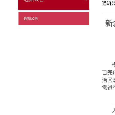
通知
通知公告
新
根
已完
治区
需进
一
人