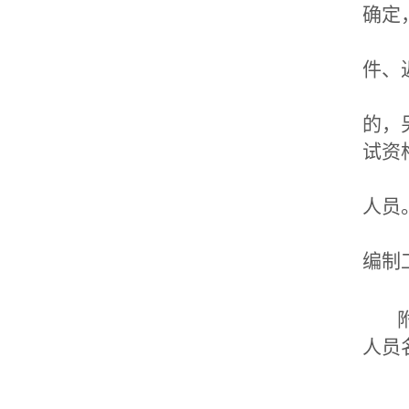
确定
（
件、
（
的，
试资
（
人员
（
编制
人员名